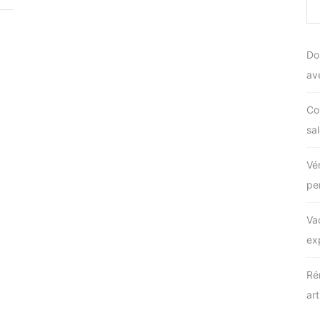
Do
av
Co
sal
Vé
pe
Va
ex
Ré
ar