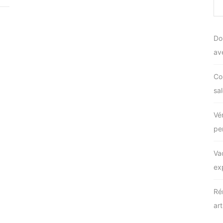
Do
av
Co
sal
Vé
pe
Va
ex
Ré
ar