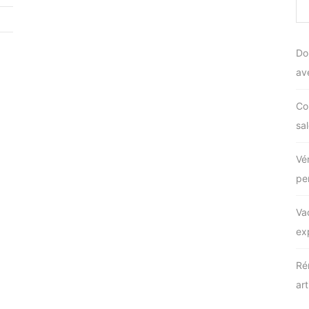
Do
av
Co
sal
Vé
pe
Va
ex
Ré
ar