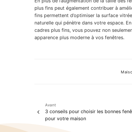
En plus de l’augmentation de la taille des fe
plus fins peut également contribuer à amélio
fins permettent d’optimiser la surface vitrée
naturelle qui pénètre dans votre espace. E
cadres plus fins, vous pouvez non seulemen
apparence plus moderne à vos fenêtres.
Catego
Maiso
Post
Avant
3 conseils pour choisir les bonnes fenê
navigation
pour votre maison