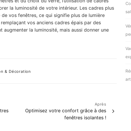
nêtres et du choix du verre, l’utilisation de cadres
Co
rer la luminosité de votre intérieur. Les cadres plus
sal
 de vos fenêtres, ce qui signifie plus de lumière
n remplaçant vos anciens cadres épais par des
Vé
t augmenter la luminosité, mais aussi donner une
pe
Va
ex
ries
Ré
n & Décoration
ar
Après
tres
Optimisez votre confort grâce à des
fenêtres isolantes !